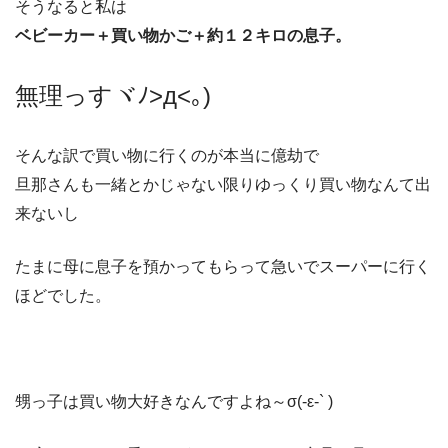
そうなると私は
ベビーカー＋買い物かご＋約１２キロの息子。
無理っすヾﾉ>д<｡)
そんな訳で買い物に行くのが本当に億劫で
旦那さんも一緒とかじゃない限りゆっくり買い物なんて出
来ないし
たまに母に息子を預かってもらって急いでスーパーに行く
ほどでした。
甥っ子は買い物大好きなんですよね～σ(-ε-` )