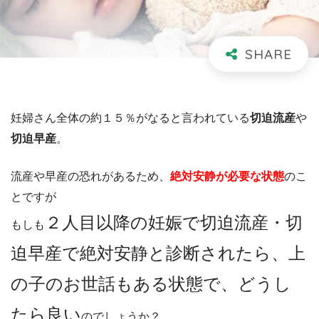
妊婦さん全体の約１５％がなると言われている
切迫流産
や
切迫早産
。
流産や早産の恐れがあるため、
絶対安静が必要な状態
のこ
とですが
２人目以降の妊娠で切迫流産・切
もしも
迫早産で絶対安静と診断されたら、上
の子のお世話もある状態で、どうし
たら良い
のでしょうか？