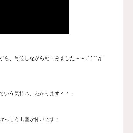
、号泣しながら動画みました～～｡ﾟ( ﾟ´д`ﾟ
ていう気持ち、わかります＾＾；
けっこう出産が怖いです；