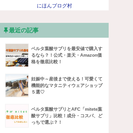
にほんブログ村
最近の記事
ベルタ葉酸サプリを最安値で購入す
るなら？！公式・楽天・Amazon価
格を徹底比較！
妊娠中～産後まで使える！可愛くて
機能的なマタニティウェアショップ
５選♡
ベルタ葉酸サプリとAFC「mitete葉
酸サプリ」比較！成分・コスパ、ど
っちで選ぶ？！