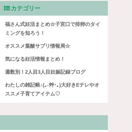
カテゴリー
福さん式妊活まとめ☆子宮口で排卵のタイ
ミングを知ろう！
オススメ葉酸サプリ情報局☆
気になる妊活情報まとめ！
週数別！2人目3人目妊娠記録ブログ
わたしの雑記帳♪(｡-艸･｡)大好きEテレやオ
ススメ子育てアイテム♡