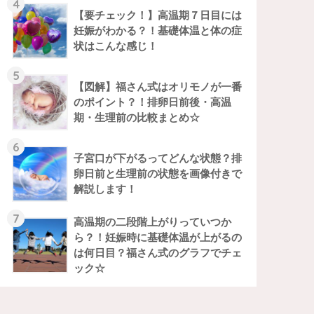
4
【要チェック！】高温期７日目には
妊娠がわかる？！基礎体温と体の症
状はこんな感じ！
5
【図解】福さん式はオリモノが一番
のポイント？！排卵日前後・高温
期・生理前の比較まとめ☆
6
子宮口が下がるってどんな状態？排
卵日前と生理前の状態を画像付きで
解説します！
7
高温期の二段階上がりっていつか
ら？！妊娠時に基礎体温が上がるの
は何日目？福さん式のグラフでチェ
ック☆