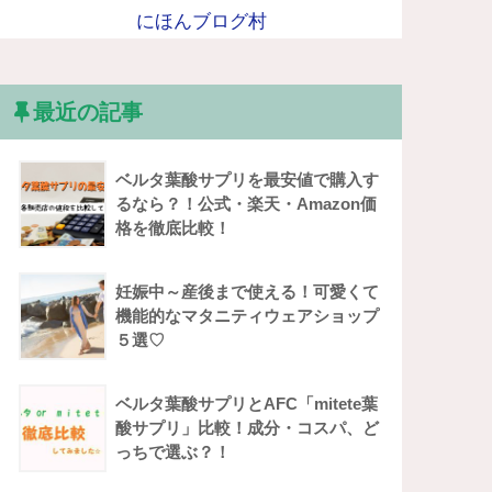
にほんブログ村
最近の記事
ベルタ葉酸サプリを最安値で購入す
るなら？！公式・楽天・Amazon価
格を徹底比較！
妊娠中～産後まで使える！可愛くて
機能的なマタニティウェアショップ
５選♡
ベルタ葉酸サプリとAFC「mitete葉
酸サプリ」比較！成分・コスパ、ど
っちで選ぶ？！