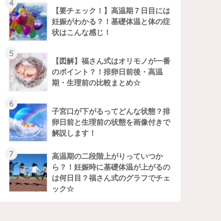
4
【要チェック！】高温期７日目には
妊娠がわかる？！基礎体温と体の症
状はこんな感じ！
5
【図解】福さん式はオリモノが一番
のポイント？！排卵日前後・高温
期・生理前の比較まとめ☆
6
子宮口が下がるってどんな状態？排
卵日前と生理前の状態を画像付きで
解説します！
7
高温期の二段階上がりっていつか
ら？！妊娠時に基礎体温が上がるの
は何日目？福さん式のグラフでチェ
ック☆