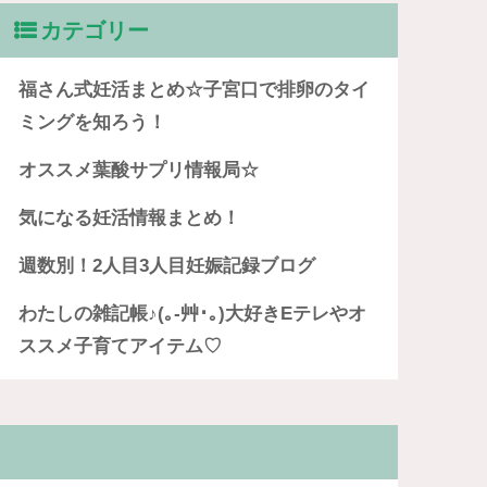
カテゴリー
福さん式妊活まとめ☆子宮口で排卵のタイ
ミングを知ろう！
オススメ葉酸サプリ情報局☆
気になる妊活情報まとめ！
週数別！2人目3人目妊娠記録ブログ
わたしの雑記帳♪(｡-艸･｡)大好きEテレやオ
ススメ子育てアイテム♡