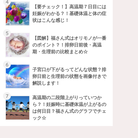
4
【要チェック！】高温期７日目には
妊娠がわかる？！基礎体温と体の症
状はこんな感じ！
5
【図解】福さん式はオリモノが一番
のポイント？！排卵日前後・高温
期・生理前の比較まとめ☆
6
子宮口が下がるってどんな状態？排
卵日前と生理前の状態を画像付きで
解説します！
7
高温期の二段階上がりっていつか
ら？！妊娠時に基礎体温が上がるの
は何日目？福さん式のグラフでチェ
ック☆