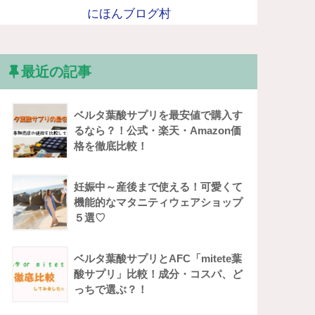
にほんブログ村
最近の記事
ベルタ葉酸サプリを最安値で購入す
るなら？！公式・楽天・Amazon価
格を徹底比較！
妊娠中～産後まで使える！可愛くて
機能的なマタニティウェアショップ
５選♡
ベルタ葉酸サプリとAFC「mitete葉
酸サプリ」比較！成分・コスパ、ど
っちで選ぶ？！