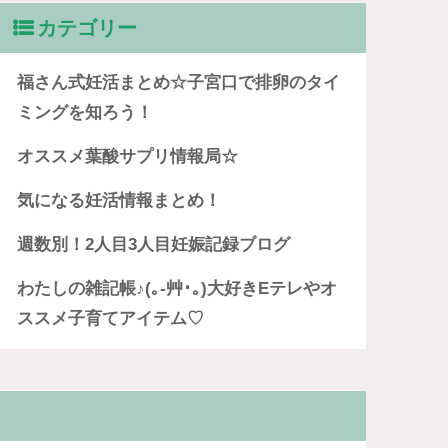
カテゴリー
福さん式妊活まとめ☆子宮口で排卵のタイ
ミングを知ろう！
オススメ葉酸サプリ情報局☆
気になる妊活情報まとめ！
週数別！2人目3人目妊娠記録ブログ
わたしの雑記帳♪(｡-艸･｡)大好きEテレやオ
ススメ子育てアイテム♡