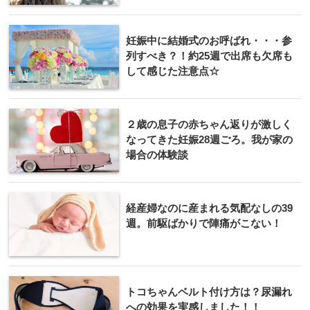
妊娠中に結婚式のお呼ばれ・・・参
列すべき？！約25週で出席も欠席も
して感じた注意点☆
２歳の息子の赤ちゃん返りが激しく
なってきた妊娠28週ごろ。我が家の
場合の体験談
経産婦なのに産まれる気配なしの39
週。前駆ばかりで陣痛がこない！
トコちゃんベルト付け方は？尿漏れ
への効果を実感しました！！