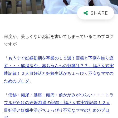
何度か、美しくないお話を書いてしまっているこのブログ
ですが
「
もうすぐ妊娠初期を卒業の１５週！便秘と下痢を繰り返
す・・・解消法や、赤ちゃんへの影響は？？ – 福さん式実
践記録！２人目妊活と妊娠生活がちょっぴり不安なママの
ためのブログ
」
「
便秘・頻尿・腰痛・頭痛・前かがみがつらい・・・トラ
ブルだらけの妊娠21週の記録 – 福さん式実践記録！２人
目妊活と妊娠生活がちょっぴり不安なママのためのブロ
グ
」