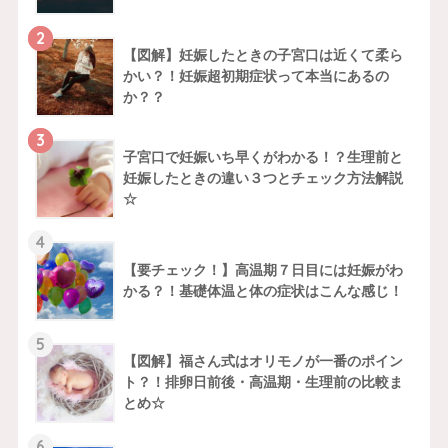
2
【図解】妊娠したときの子宮口は近くて柔ら
かい？！妊娠超初期症状って本当にあるの
か？？
3
子宮口で妊娠いち早くがわかる！？生理前と
妊娠したときの違い３つとチェック方法解説
☆
4
【要チェック！】高温期７日目には妊娠がわ
かる？！基礎体温と体の症状はこんな感じ！
5
【図解】福さん式はオリモノが一番のポイン
ト？！排卵日前後・高温期・生理前の比較ま
とめ☆
6