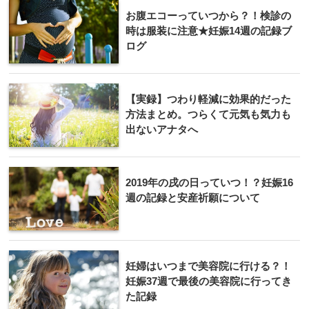
お腹エコーっていつから？！検診の
時は服装に注意★妊娠14週の記録ブ
ログ
【実録】つわり軽減に効果的だった
方法まとめ。つらくて元気も気力も
出ないアナタへ
2019年の戌の日っていつ！？妊娠16
週の記録と安産祈願について
妊婦はいつまで美容院に行ける？！
妊娠37週で最後の美容院に行ってき
た記録