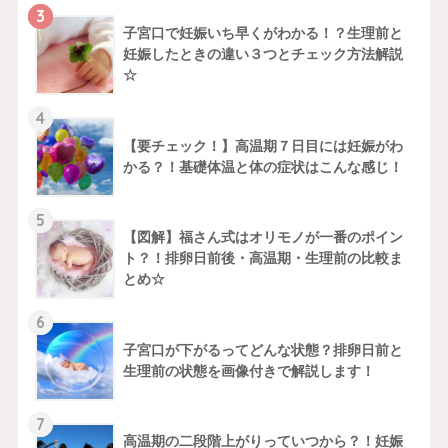
3
子宮口で妊娠いち早くがわかる！？生理前と
妊娠したときの違い３つとチェック方法解説
☆
4
【要チェック！】高温期７日目には妊娠がわ
かる？！基礎体温と体の症状はこんな感じ！
5
【図解】福さん式はオリモノが一番のポイン
ト？！排卵日前後・高温期・生理前の比較ま
とめ☆
6
子宮口が下がるってどんな状態？排卵日前と
生理前の状態を画像付きで解説します！
7
高温期の二段階上がりっていつから？！妊娠