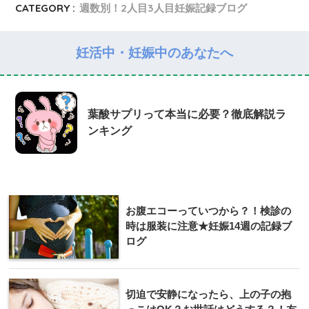
CATEGORY :
週数別！2人目3人目妊娠記録ブログ
妊活中・妊娠中のあなたへ
葉酸サプリって本当に必要？徹底解説ラ
ンキング
お腹エコーっていつから？！検診の
時は服装に注意★妊娠14週の記録ブ
ログ
切迫で安静になったら、上の子の抱