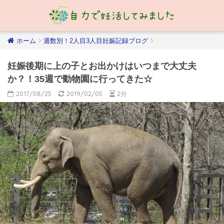
ホーム
週数別！2人目3人目妊娠記録ブログ
妊娠後期に上の子とお出かけはいつまで大丈夫
か？！35週で動物園に行ってきた☆
2017/08/25
2019/02/05
2分