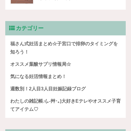
カテゴリー
福さん式妊活まとめ☆子宮口で排卵のタイミングを
知ろう！
オススメ葉酸サプリ情報局☆
気になる妊活情報まとめ！
週数別！2人目3人目妊娠記録ブログ
わたしの雑記帳♪(｡-艸･｡)大好きEテレやオススメ子育
てアイテム♡