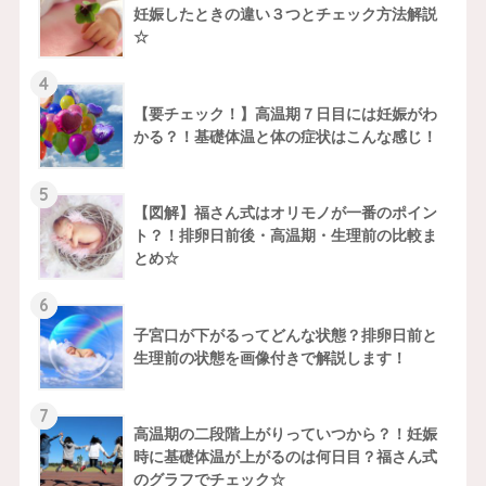
妊娠したときの違い３つとチェック方法解説
☆
4
【要チェック！】高温期７日目には妊娠がわ
かる？！基礎体温と体の症状はこんな感じ！
5
【図解】福さん式はオリモノが一番のポイン
ト？！排卵日前後・高温期・生理前の比較ま
とめ☆
6
子宮口が下がるってどんな状態？排卵日前と
生理前の状態を画像付きで解説します！
7
高温期の二段階上がりっていつから？！妊娠
時に基礎体温が上がるのは何日目？福さん式
のグラフでチェック☆