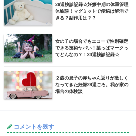
26週検診記録☆妊娠中期の体重管理
体験談！マグミットで便秘は解消で
きる？副作用は？？
女の子の場合でもエコーで性別確定
できる技術ヤバい！葉っぱマークっ
てどんなの？！24週検診記録☆
２歳の息子の赤ちゃん返りが激しく
なってきた妊娠28週ごろ。我が家の
場合の体験談
コメントを残す