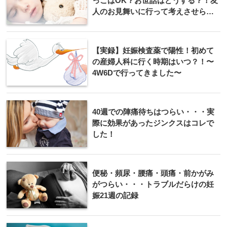
っこはOK？お世話はどうする？！友
人のお見舞いに行って考えさせられ
た妊娠22週。
【実録】妊娠検査薬で陽性！初めて
の産婦人科に行く時期はいつ？！〜
4W6Dで行ってきました〜
40週での陣痛待ちはつらい・・・実
際に効果があったジンクスはコレで
した！
便秘・頻尿・腰痛・頭痛・前かがみ
がつらい・・・トラブルだらけの妊
娠21週の記録