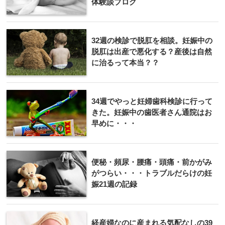
体験談ブログ
32週の検診で脱肛を相談。妊娠中の
脱肛は出産で悪化する？産後は自然
に治るって本当？？
34週でやっと妊婦歯科検診に行って
きた。妊娠中の歯医者さん通院はお
早めに・・・
便秘・頻尿・腰痛・頭痛・前かがみ
がつらい・・・トラブルだらけの妊
娠21週の記録
経産婦なのに産まれる気配なしの39