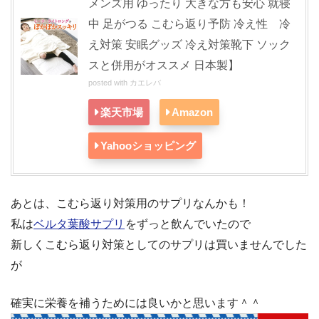
メンズ用 ゆったり 大きな方も安心 就寝
中 足がつる こむら返り予防 冷え性 冷
え対策 安眠グッズ 冷え対策靴下 ソック
スと併用がオススメ 日本製】
posted with
カエレバ
楽天市場
Amazon
Yahooショッピング
あとは、こむら返り対策用のサプリなんかも！
私は
ベルタ葉酸サプリ
をずっと飲んでいたので
新しくこむら返り対策としてのサプリは買いませんでした
が
確実に栄養を補うためには良いかと思います＾＾