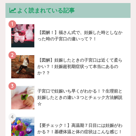
よく読まれている記事
1
【図解！】福さん式で、妊娠した時としなか
った時の子宮口の違いって？！
2
【図解】妊娠したときの子宮口は近くて柔ら
かい？！妊娠超初期症状って本当にあるの
か？？
3
子宮口で妊娠いち早くがわかる！？生理前と
妊娠したときの違い３つとチェック方法解説
☆
4
【要チェック！】高温期７日目には妊娠がわ
かる？！基礎体温と体の症状はこんな感じ！