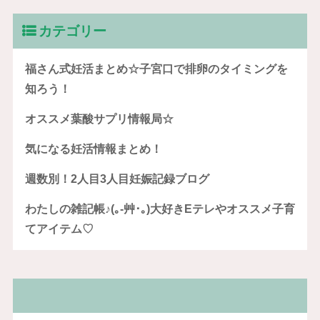
カテゴリー
福さん式妊活まとめ☆子宮口で排卵のタイミングを
知ろう！
オススメ葉酸サプリ情報局☆
気になる妊活情報まとめ！
週数別！2人目3人目妊娠記録ブログ
わたしの雑記帳♪(｡-艸･｡)大好きEテレやオススメ子育
てアイテム♡