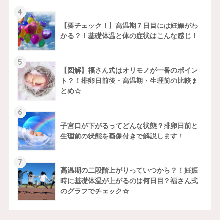
4
【要チェック！】高温期７日目には妊娠がわ
かる？！基礎体温と体の症状はこんな感じ！
5
【図解】福さん式はオリモノが一番のポイン
ト？！排卵日前後・高温期・生理前の比較ま
とめ☆
6
子宮口が下がるってどんな状態？排卵日前と
生理前の状態を画像付きで解説します！
7
高温期の二段階上がりっていつから？！妊娠
時に基礎体温が上がるのは何日目？福さん式
のグラフでチェック☆