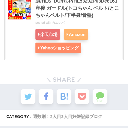
袋/HLS_DU/RCP/HL53202P03Dec16】
産後 ガードル(トコちゃん ベルト/とこ
ちゃんベルト/下半身/骨盤)
posted with
カエレバ
楽天市場
Amazon
Yahooショッピング
SHARE
LINE
CATEGORY :
週数別！2人目3人目妊娠記録ブログ