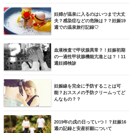
妊婦が温泉に入るのはいつまで大丈
夫？感染症などの危険は？？妊娠19
週での温泉旅行記録♡
血液検査で甲状腺異常？！妊娠初期
の一過性甲状腺機能亢進とは？！11
週妊婦検診
妊娠線を完全に予防することは可
能？おススメの予防クリームってど
んなもの？？
2019年の戌の日っていつ！？妊娠16
週の記録と安産祈願について