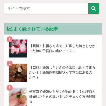
よく読まれている記事
1
【図解！】福さん式で、妊娠した時としなか
った時の子宮口の違いって？！
2
【図解】妊娠したときの子宮口は近くて柔ら
かい？！妊娠超初期症状って本当にあるの
か？？
3
子宮口で妊娠いち早くがわかる！？生理前と
妊娠したときの違い３つとチェック方法解説
☆