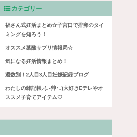
カテゴリー
福さん式妊活まとめ☆子宮口で排卵のタイ
ミングを知ろう！
オススメ葉酸サプリ情報局☆
気になる妊活情報まとめ！
週数別！2人目3人目妊娠記録ブログ
わたしの雑記帳♪(｡-艸･｡)大好きEテレやオ
ススメ子育てアイテム♡