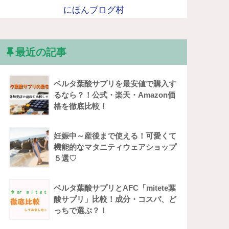
にほんブログ村
最近の記事
ベルタ葉酸サプリを最安値で購入す
るなら？！公式・楽天・Amazon価
格を徹底比較！
妊娠中～産後まで使える！可愛くて
機能的なマタニティウェアショップ
５選♡
ベルタ葉酸サプリとAFC「mitete葉
酸サプリ」比較！成分・コスパ、ど
っちで選ぶ？！