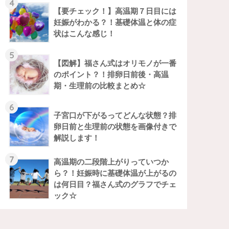
4
【要チェック！】高温期７日目には
妊娠がわかる？！基礎体温と体の症
状はこんな感じ！
5
【図解】福さん式はオリモノが一番
のポイント？！排卵日前後・高温
期・生理前の比較まとめ☆
6
子宮口が下がるってどんな状態？排
卵日前と生理前の状態を画像付きで
解説します！
7
高温期の二段階上がりっていつか
ら？！妊娠時に基礎体温が上がるの
は何日目？福さん式のグラフでチェ
ック☆