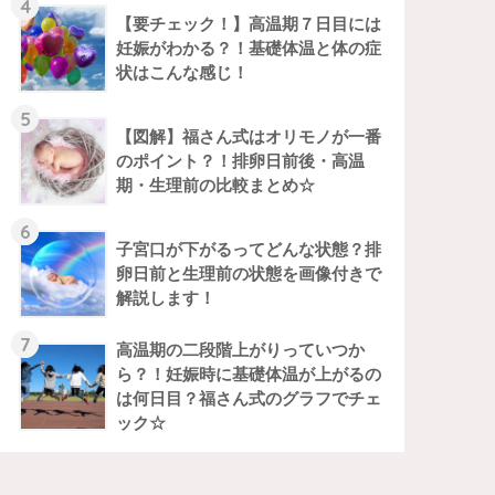
4
【要チェック！】高温期７日目には
妊娠がわかる？！基礎体温と体の症
状はこんな感じ！
5
【図解】福さん式はオリモノが一番
のポイント？！排卵日前後・高温
期・生理前の比較まとめ☆
6
子宮口が下がるってどんな状態？排
卵日前と生理前の状態を画像付きで
解説します！
7
高温期の二段階上がりっていつか
ら？！妊娠時に基礎体温が上がるの
は何日目？福さん式のグラフでチェ
ック☆