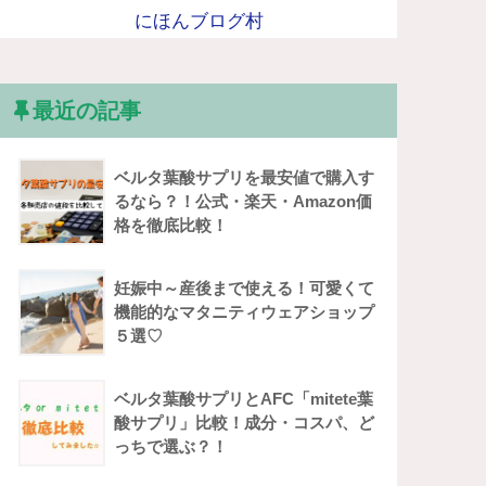
にほんブログ村
最近の記事
ベルタ葉酸サプリを最安値で購入す
るなら？！公式・楽天・Amazon価
格を徹底比較！
妊娠中～産後まで使える！可愛くて
機能的なマタニティウェアショップ
５選♡
ベルタ葉酸サプリとAFC「mitete葉
酸サプリ」比較！成分・コスパ、ど
っちで選ぶ？！