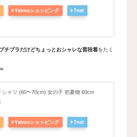
Yahooショッピング
7net
プチプラだけどちょっとおシャレな普段着
をたく
ｗ
ィシャツ (60〜70cm) 女の子 初夏物 60cm
服
Yahooショッピング
7net