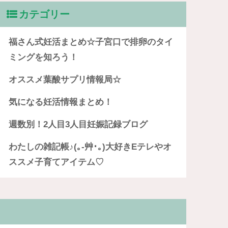
カテゴリー
福さん式妊活まとめ☆子宮口で排卵のタイ
ミングを知ろう！
オススメ葉酸サプリ情報局☆
気になる妊活情報まとめ！
週数別！2人目3人目妊娠記録ブログ
わたしの雑記帳♪(｡-艸･｡)大好きEテレやオ
ススメ子育てアイテム♡