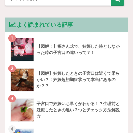
よく読まれている記事
1
【図解！】福さん式で、妊娠した時としなか
った時の子宮口の違いって？！
2
【図解】妊娠したときの子宮口は近くて柔ら
かい？！妊娠超初期症状って本当にあるの
か？？
3
子宮口で妊娠いち早くがわかる！？生理前と
妊娠したときの違い３つとチェック方法解説
☆
4