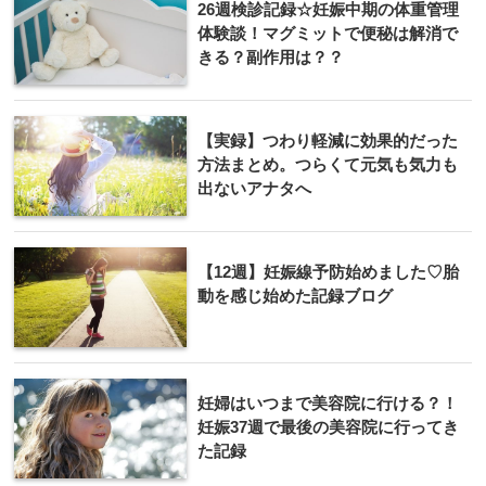
26週検診記録☆妊娠中期の体重管理
体験談！マグミットで便秘は解消で
きる？副作用は？？
【実録】つわり軽減に効果的だった
方法まとめ。つらくて元気も気力も
出ないアナタへ
【12週】妊娠線予防始めました♡胎
動を感じ始めた記録ブログ
妊婦はいつまで美容院に行ける？！
妊娠37週で最後の美容院に行ってき
た記録