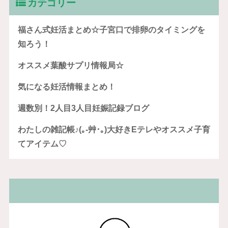
カテゴリー
福さん式妊活まとめ☆子宮口で排卵のタイミングを
知ろう！
オススメ葉酸サプリ情報局☆
気になる妊活情報まとめ！
週数別！2人目3人目妊娠記録ブログ
わたしの雑記帳♪(｡-艸･｡)大好きEテレやオススメ子育
てアイテム♡