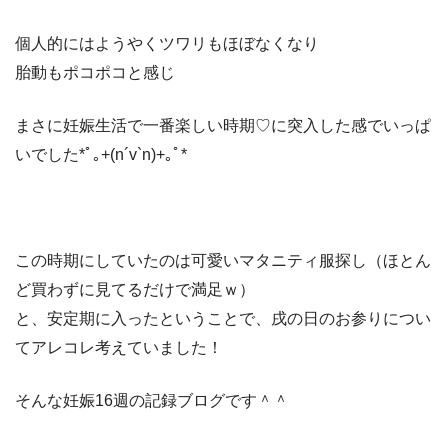
個人的にはようやくツワリもほぼなくなり
胎動もポコポコと感じ
まさに妊娠生活で一番楽しい時期♡に突入した感でいっぱ
いでした*ﾟ｡+(n´v`n)+｡ﾟ*
この時期にしていたのは可愛いマタニティ服探し（ほとん
ど買わずに見てるだけで満足ｗ）
と、安定期に入ったということで、戌の日のお参りについ
てアレコレ考えていました！
そんな妊娠16週の記録ブログです＾＾