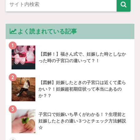
よく読まれている記事
1
【図解！】福さん式で、妊娠した時としなか
った時の子宮口の違いって？！
2
【図解】妊娠したときの子宮口は近くて柔ら
かい？！妊娠超初期症状って本当にあるの
か？？
3
子宮口で妊娠いち早くがわかる！？生理前と
妊娠したときの違い３つとチェック方法解説
☆