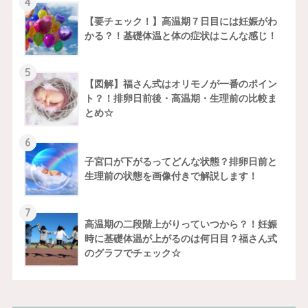
4
【要チェック！】高温期７日目には妊娠がわ
かる？！基礎体温と体の症状はこんな感じ！
5
【図解】福さん式はオリモノが一番のポイン
ト？！排卵日前後・高温期・生理前の比較ま
とめ☆
6
子宮口が下がるってどんな状態？排卵日前と
生理前の状態を画像付きで解説します！
7
高温期の二段階上がりっていつから？！妊娠
時に基礎体温が上がるのは何日目？福さん式
のグラフでチェック☆