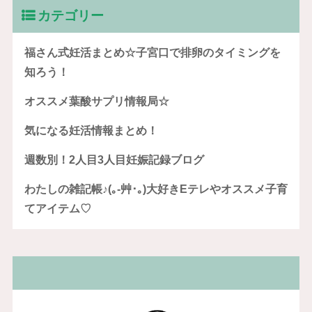
カテゴリー
福さん式妊活まとめ☆子宮口で排卵のタイミングを
知ろう！
オススメ葉酸サプリ情報局☆
気になる妊活情報まとめ！
週数別！2人目3人目妊娠記録ブログ
わたしの雑記帳♪(｡-艸･｡)大好きEテレやオススメ子育
てアイテム♡