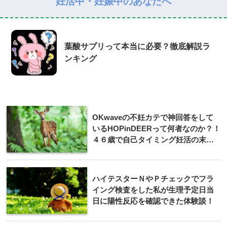
妊活中・妊娠中のあなたへ
葉酸サプリって本当に必要？徹底解説ラ
ンキング
OKwaveの不妊カテで神回答をして
いるHOPinDEERって何者なのか？！
４６歳で自己タイミング妊活の末に
自然妊娠したスゴイ人！！
ハイテスターＮやＰチェックでフラ
イング検査をした私が生理予定日当
日に陽性反応を確認できた体験談！