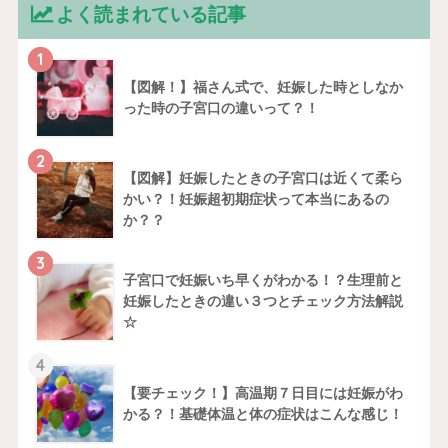
よく読まれている記事
1
【図解！】福さん式で、妊娠した時としなか
った時の子宮口の違いって？！
2
【図解】妊娠したときの子宮口は近くて柔ら
かい？！妊娠超初期症状って本当にあるの
か？？
3
子宮口で妊娠いち早くがわかる！？生理前と
妊娠したときの違い３つとチェック方法解説
☆
4
【要チェック！】高温期７日目には妊娠がわ
かる？！基礎体温と体の症状はこんな感じ！