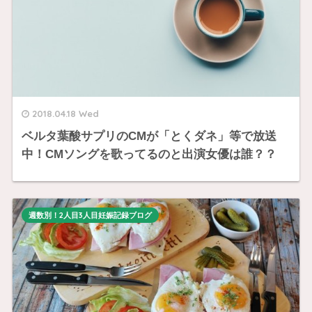
2018.04.18 Wed
ベルタ葉酸サプリのCMが「とくダネ」等で放送
中！CMソングを歌ってるのと出演女優は誰？？
週数別！2人目3人目妊娠記録ブログ