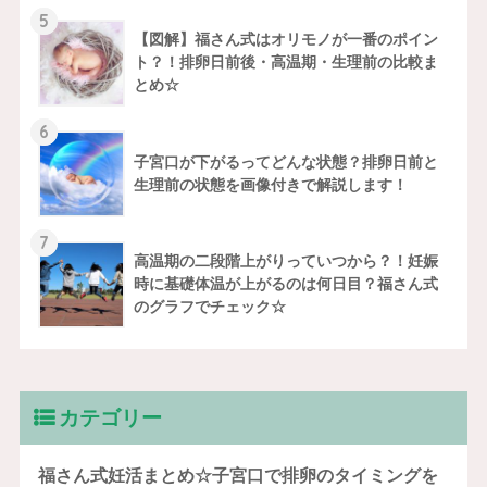
5
【図解】福さん式はオリモノが一番のポイン
ト？！排卵日前後・高温期・生理前の比較ま
とめ☆
6
子宮口が下がるってどんな状態？排卵日前と
生理前の状態を画像付きで解説します！
7
高温期の二段階上がりっていつから？！妊娠
時に基礎体温が上がるのは何日目？福さん式
のグラフでチェック☆
カテゴリー
福さん式妊活まとめ☆子宮口で排卵のタイミングを