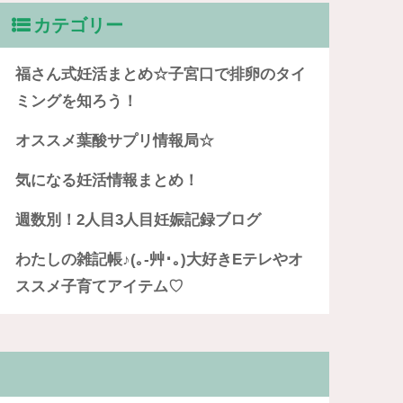
カテゴリー
福さん式妊活まとめ☆子宮口で排卵のタイ
ミングを知ろう！
オススメ葉酸サプリ情報局☆
気になる妊活情報まとめ！
週数別！2人目3人目妊娠記録ブログ
わたしの雑記帳♪(｡-艸･｡)大好きEテレやオ
ススメ子育てアイテム♡