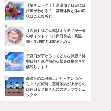
4
【要チェック！】高温期７日目には
妊娠がわかる？！基礎体温と体の症
状はこんな感じ！
5
【図解】福さん式はオリモノが一番
のポイント？！排卵日前後・高温
期・生理前の比較まとめ☆
6
子宮口が下がるってどんな状態？排
卵日前と生理前の状態を画像付きで
解説します！
7
高温期の二段階上がりっていつか
ら？！妊娠時に基礎体温が上がるの
は何日目？福さん式のグラフでチェ
ック☆