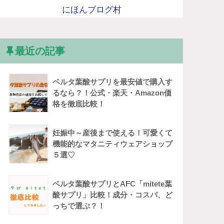
にほんブログ村
最近の記事
ベルタ葉酸サプリを最安値で購入す
るなら？！公式・楽天・Amazon価
格を徹底比較！
妊娠中～産後まで使える！可愛くて
機能的なマタニティウェアショップ
５選♡
ベルタ葉酸サプリとAFC「mitete葉
酸サプリ」比較！成分・コスパ、ど
っちで選ぶ？！