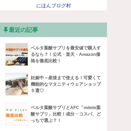
にほんブログ村
最近の記事
ベルタ葉酸サプリを最安値で購入す
るなら？！公式・楽天・Amazon価
格を徹底比較！
妊娠中～産後まで使える！可愛くて
機能的なマタニティウェアショップ
５選♡
ベルタ葉酸サプリとAFC「mitete葉
酸サプリ」比較！成分・コスパ、ど
っちで選ぶ？！