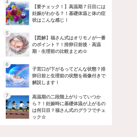
4
【要チェック！】高温期７日目には
妊娠がわかる？！基礎体温と体の症
状はこんな感じ！
5
【図解】福さん式はオリモノが一番
のポイント？！排卵日前後・高温
期・生理前の比較まとめ☆
6
子宮口が下がるってどんな状態？排
卵日前と生理前の状態を画像付きで
解説します！
7
高温期の二段階上がりっていつか
ら？！妊娠時に基礎体温が上がるの
は何日目？福さん式のグラフでチェ
ック☆