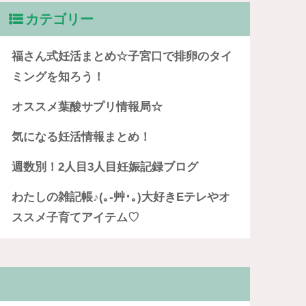
カテゴリー
福さん式妊活まとめ☆子宮口で排卵のタイ
ミングを知ろう！
オススメ葉酸サプリ情報局☆
気になる妊活情報まとめ！
週数別！2人目3人目妊娠記録ブログ
わたしの雑記帳♪(｡-艸･｡)大好きEテレやオ
ススメ子育てアイテム♡