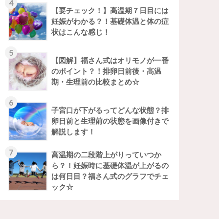
4
【要チェック！】高温期７日目には
妊娠がわかる？！基礎体温と体の症
状はこんな感じ！
5
【図解】福さん式はオリモノが一番
のポイント？！排卵日前後・高温
期・生理前の比較まとめ☆
6
子宮口が下がるってどんな状態？排
卵日前と生理前の状態を画像付きで
解説します！
7
高温期の二段階上がりっていつか
ら？！妊娠時に基礎体温が上がるの
は何日目？福さん式のグラフでチェ
ック☆