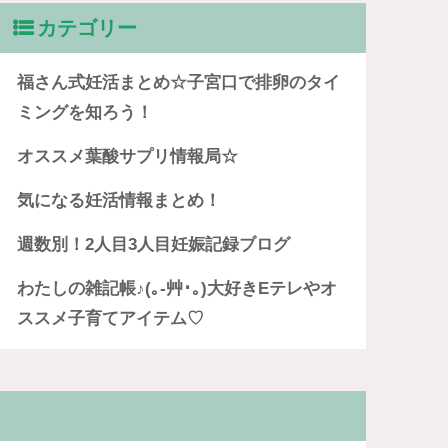
カテゴリー
福さん式妊活まとめ☆子宮口で排卵のタイ
ミングを知ろう！
オススメ葉酸サプリ情報局☆
気になる妊活情報まとめ！
週数別！2人目3人目妊娠記録ブログ
わたしの雑記帳♪(｡-艸･｡)大好きEテレやオ
ススメ子育てアイテム♡