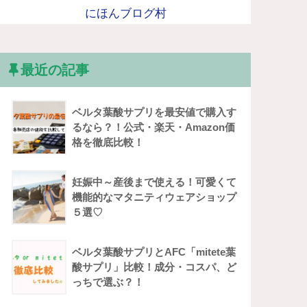
にほんブログ村
最近の記事
ベルタ葉酸サプリを最安値で購入す
るなら？！公式・楽天・Amazon価
格を徹底比較！
妊娠中～産後まで使える！可愛くて
機能的なマタニティウェアショップ
５選♡
ベルタ葉酸サプリとAFC「mitete葉
酸サプリ」比較！成分・コスパ、ど
っちで選ぶ？！