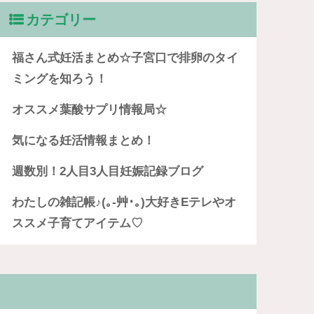
カテゴリー
福さん式妊活まとめ☆子宮口で排卵のタイ
ミングを知ろう！
オススメ葉酸サプリ情報局☆
気になる妊活情報まとめ！
週数別！2人目3人目妊娠記録ブログ
わたしの雑記帳♪(｡-艸･｡)大好きEテレやオ
ススメ子育てアイテム♡