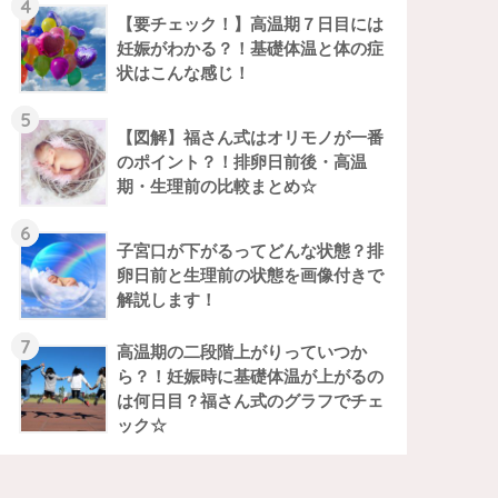
4
【要チェック！】高温期７日目には
妊娠がわかる？！基礎体温と体の症
状はこんな感じ！
5
【図解】福さん式はオリモノが一番
のポイント？！排卵日前後・高温
期・生理前の比較まとめ☆
6
子宮口が下がるってどんな状態？排
卵日前と生理前の状態を画像付きで
解説します！
7
高温期の二段階上がりっていつか
ら？！妊娠時に基礎体温が上がるの
は何日目？福さん式のグラフでチェ
ック☆