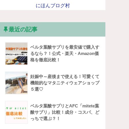
にほんブログ村
最近の記事
ベルタ葉酸サプリを最安値で購入す
るなら？！公式・楽天・Amazon価
格を徹底比較！
妊娠中～産後まで使える！可愛くて
機能的なマタニティウェアショップ
５選♡
ベルタ葉酸サプリとAFC「mitete葉
酸サプリ」比較！成分・コスパ、ど
っちで選ぶ？！