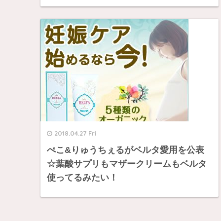
2018.04.27 Fri
ぺこ&りゅうちぇるがベルタ愛用を公表
☆葉酸サプリもマザークリームもベルタ
使ってるみたい！