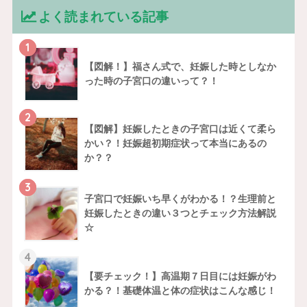
よく読まれている記事
1
【図解！】福さん式で、妊娠した時としなか
った時の子宮口の違いって？！
2
【図解】妊娠したときの子宮口は近くて柔ら
かい？！妊娠超初期症状って本当にあるの
か？？
3
子宮口で妊娠いち早くがわかる！？生理前と
妊娠したときの違い３つとチェック方法解説
☆
4
【要チェック！】高温期７日目には妊娠がわ
かる？！基礎体温と体の症状はこんな感じ！