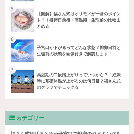
5
【図解】福さん式はオリモノが一番のポイン
ト？！排卵日前後・高温期・生理前の比較ま
とめ☆
6
子宮口が下がるってどんな状態？排卵日前と
生理前の状態を画像付きで解説します！
7
高温期の二段階上がりっていつから？！妊娠
時に基礎体温が上がるのは何日目？福さん式
のグラフでチェック☆
カテゴリー
福さん式妊活まとめ☆子宮口で排卵のタイミングを